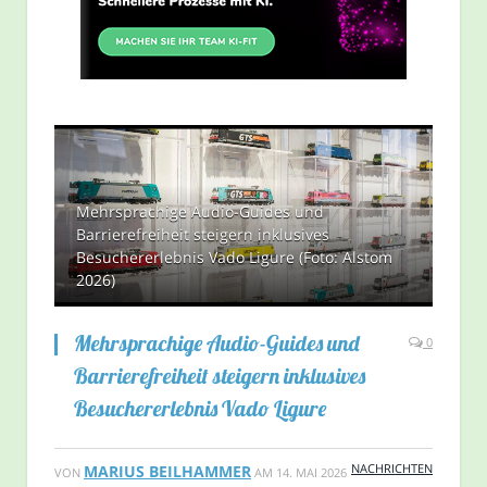
Mehrsprachige Audio-Guides und
Barrierefreiheit steigern inklusives
Besuchererlebnis Vado Ligure (Foto: Alstom
2026)
Mehrsprachige Audio-Guides und
0
Barrierefreiheit steigern inklusives
Besuchererlebnis Vado Ligure
NACHRICHTEN
MARIUS BEILHAMMER
VON
AM
14. MAI 2026