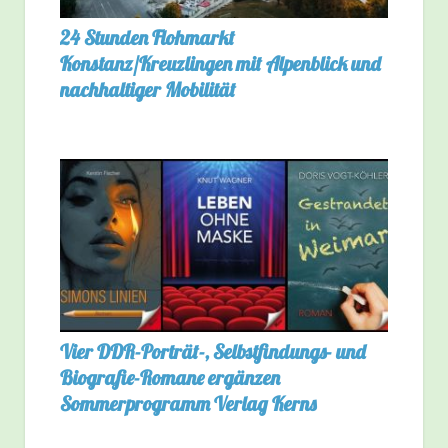
24 Stunden Flohmarkt
Konstanz/Kreuzlingen mit Alpenblick und
nachhaltiger Mobilität
Vier DDR-Porträt-, Selbstfindungs- und
Biografie-Romane ergänzen
Sommerprogramm Verlag Kerns