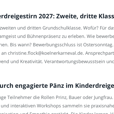
rdreigestirn 2027: Zweite, dritte Klas
weiten und dritten Grundschulklasse. Wofür? Für das
geist und Bühnenpräsenz zu erleben. Wie bewerben
eichen. Bis wann? Bewerbungsschluss ist Ostersonntag
an christine.flock@koelnerkarneval.de. Ansprechpartne
end und Kreativität. Verantwortungsbewusstsein und
durch engagierte Pänz im Kinderdreige
e Teilnehmer die Rollen Prinz, Bauer oder Jungfrau. 
 und interaktiven Workshops sammeln sie praxisnah
nisation und Empathie gestärkt. Die Kinder lernen,