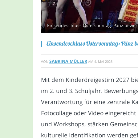
Einsendeschluss Ostersonntag: Pänz bewerbe
Einsendeschluss Ostersonntag: Pänz b
SABRINA MÜLLER
VON
AM
4. MAI 2026
Mit dem Kinderdreigestirn 2027 bi
im 2. und 3. Schuljahr. Bewerbung
Verantwortung für eine zentrale K
Fotocollage oder Video eingereich
und Workshops, stärken Gemeinscha
kulturelle Identifikation werden ge