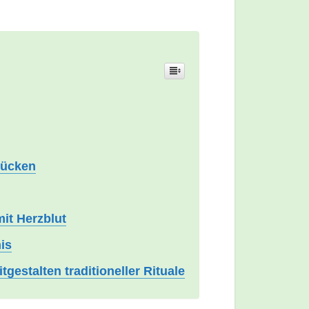
rücken
it Herzblut
is
gestalten traditioneller Rituale