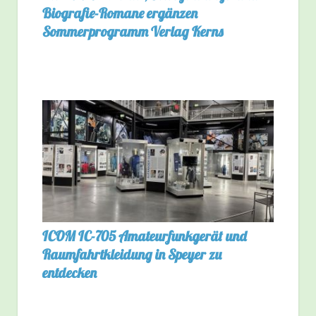
Biografie-Romane ergänzen
Sommerprogramm Verlag Kerns
ICOM IC-705 Amateurfunkgerät und
Raumfahrtkleidung in Speyer zu
entdecken