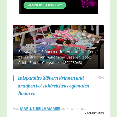
Entspanntes Stöbern drinnen und draußen
bei zahlreichen regionalen Basaren (Foto:
AdobeStock - Chrystine - 189426048)
Entspanntes Stöbern drinnen und
0
draußen bei zahlreichen regionalen
Basaren
MARIUS BEILHAMMER
VON
AM
21. APRIL 2026
NACHRICHTEN