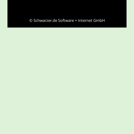
©
Schwarzer.de Software + Internet GmbH