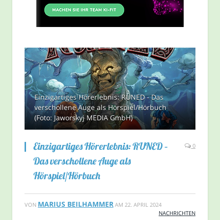
Einzigartiges Hörerlebnis: RUNED - Das
verschollene Auge als Hörspiel/Hörbuch
(Foto: Jaworskyj MEDIA GmbH)
Einzigartiges Hörerlebnis: RUNED –
0
Das verschollene Auge als
Hörspiel/Hörbuch
MARIUS BEILHAMMER
VON
AM
22. APRIL 2024
NACHRICHTEN