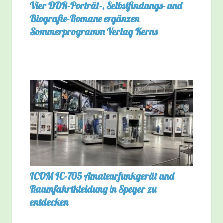
Vier DDR-Porträt-, Selbstfindungs- und
Biografie-Romane ergänzen
Sommerprogramm Verlag Kerns
ICOM IC-705 Amateurfunkgerät und
Raumfahrtkleidung in Speyer zu
entdecken