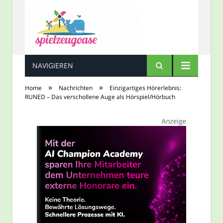
NAVIGIEREN
Spielzeugoase
»
»
Home
Nachrichten
Einzigartiges Hörerlebnis:
RUNED – Das verschollene Auge als Hörspiel/Hörbuch