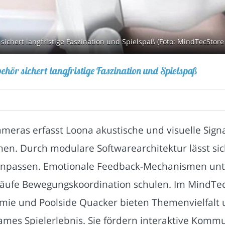
sichert langfristige Faszination und Spielspaß (Foto: MindTecStore
ehör sichert langfristige Faszination und Spielspaß
meras erfasst Loona akustische und visuelle Sign
. Durch modulare Softwarearchitektur lässt sic
anpassen. Emotionale Feedback-Mechanismen un
fe Bewegungskoordination schulen. Im MindTecSt
mie und Poolside Quacker bieten Themenvielfalt u
mes Spielerlebnis. Sie fördern interaktive Kommun