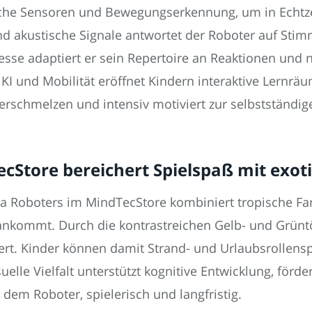
tische Sensoren und Bewegungserkennung, um in Echtze
d akustische Signale antwortet der Roboter auf Sti
zesse adaptiert er sein Repertoire an Reaktionen und
KI und Mobilität eröffnet Kindern interaktive Lernrä
 verschmelzen und intensiv motiviert zur selbstständ
cStore bereichert Spielspaß mit exot
a Roboters im MindTecStore kombiniert tropische Far
ankommt. Durch die kontrastreichen Gelb- und Grüntö
ert. Kinder können damit Strand- und Urlaubsrollenspi
elle Vielfalt unterstützt kognitive Entwicklung, förd
dem Roboter, spielerisch und langfristig.