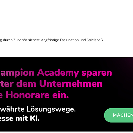
ng durch Zubehör sichert langfristige Faszination und Spielspaß