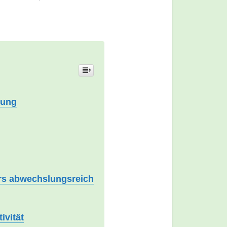
nung
rs abwechslungsreich
ivität