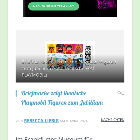
Briefmarke zeigt ikonische Playmobil-Figuren
zum Jubiläum (Foto: Deutsche Post.
PLAYMOBIL)
Briefmarke zeigt ikonische
0
Playmobil-Figuren zum Jubiläum
NACHRICHTEN
REBECCA LIEBIG
VON
AM
8. APRIL 2024
Im Frankfurter Museum für