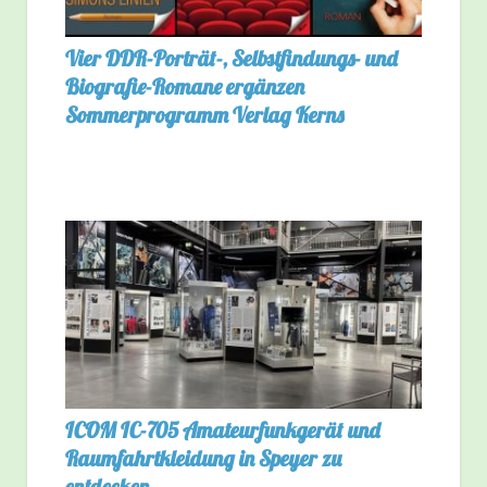
Vier DDR-Porträt-, Selbstfindungs- und
Biografie-Romane ergänzen
Sommerprogramm Verlag Kerns
ICOM IC-705 Amateurfunkgerät und
Raumfahrtkleidung in Speyer zu
entdecken