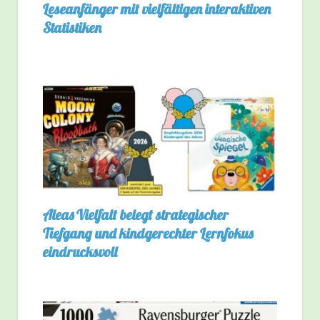
Leseanfänger mit vielfältigen interaktiven
Statistiken
Aleas Vielfalt belegt strategischer
Tiefgang und kindgerechter Lernfokus
eindrucksvoll