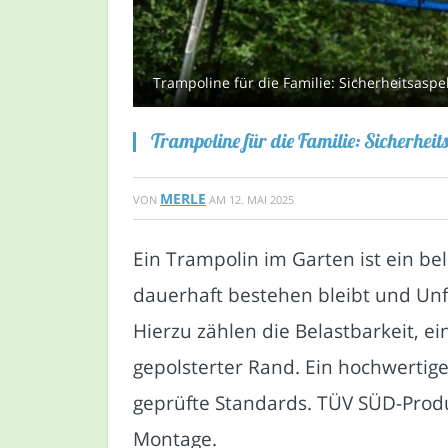
Trampoline für die Familie: Sicherheitsasp
Trampoline für die Familie: Sicherhei
MERLE
VON
AM
12. MAI 2025
Ein Trampolin im Garten ist ein be
dauerhaft bestehen bleibt und Unf
Hierzu zählen die Belastbarkeit, e
gepolsterter Rand. Ein hochwertige
geprüfte Standards. TÜV SÜD-Produ
Montage.