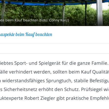
ekte beim Kauf beachten (Foto: Conny Kurz)
tsaspekte beim Kauf beachten
liebtes Sport- und Spielgerät für die ganze Famili
älle verhindert werden, sollten beim Kauf Quali
in widerstandsfähiges Sprungtuch, stabile Befesti
s Sicherheitsnetz erhöht den Schutz. Prüfsiegel w
ktexperte Robert Ziegler gibt praktische Empfeh