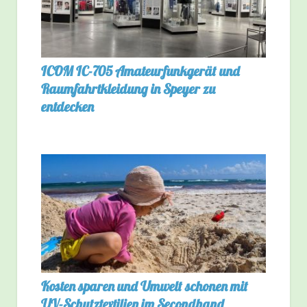
ICOM IC-705 Amateurfunkgerät und
Raumfahrtkleidung in Speyer zu
entdecken
Kosten sparen und Umwelt schonen mit
UV-Schutztextilien im Secondhand