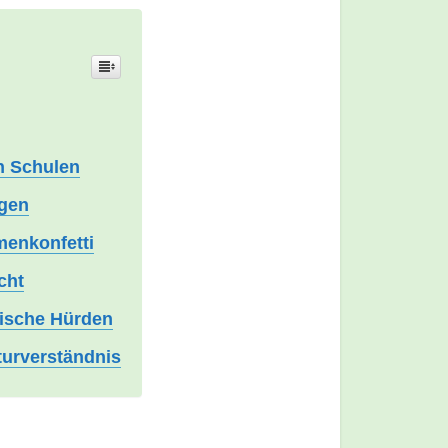
n Schulen
ngen
menkonfetti
cht
tische Hürden
turverständnis