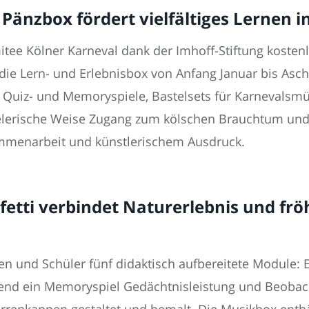
: Pänzbox fördert vielfältiges Lernen
tee Kölner Karneval dank der Imhoff-Stiftung kosten
die Lern- und Erlebnisbox von Anfang Januar bis Asc
ve Quiz- und Memoryspiele, Bastelsets für Karnevalsmü
elerische Weise Zugang zum kölschen Brauchtum und v
mmenarbeit und künstlerischem Ausdruck.
tti verbindet Naturerlebnis und frö
n und Schüler fünf didaktisch aufbereitete Module: Ei
end ein Memoryspiel Gedächtnisleistung und Beobach
rrenkappen gestaltet und bemalt. Die Musikbox enthä