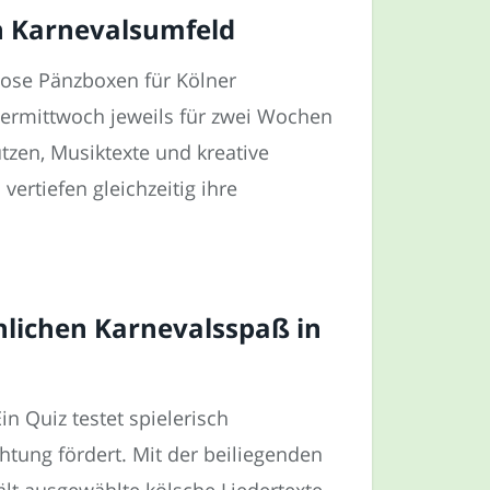
 in Karnevalsumfeld
lose Pänzboxen für Kölner
hermittwoch jeweils für zwei Wochen
tzen, Musiktexte und kreative
ertiefen gleichzeitig ihre
hlichen Karnevalsspaß in
n Quiz testet spielerisch
tung fördert. Mit der beiliegenden
lt ausgewählte kölsche Liedertexte