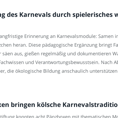
g des Karnevals durch spielerisches 
 langfristige Erinnerung an Karnevalsmodule: Samen i
zchen heran. Diese pädagogische Ergänzung bringt Fas
er säen aus, gießen regelmäßig und dokumentieren 
Fachwissen und Verantwortungsbewusstsein. Nach Abs
, die ökologische Bildung anschaulich unterstützen 
xen bringen kölsche Karnevalstradition
Stiftung konnten acht Pänzboxen mit thematischen Mo