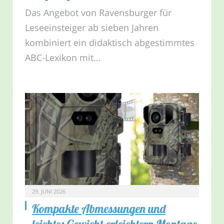
Das Angebot von Ravensburger für
Leseeinsteiger ab sieben Jahren
kombiniert ein didaktisch abgestimmtes
ABC-Lexikon mit…
29. JUNI 2026
Kompakte Abmessungen und
leichtes Gewicht erleichtern Montage