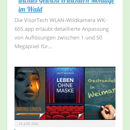
im Wald
Die VisorTech WLAN-Wildkamera WK-
665.app erlaubt detaillierte Anpassung
von Auflösungen zwischen 1 und 50
Megapixel für…
23. JUNI 2026