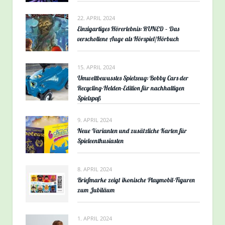
22. APRIL 2024
Einzigartiges Hörerlebnis: RUNED – Das
verschollene Auge als Hörspiel/Hörbuch
15. APRIL 2024
Umweltbewusstes Spielzeug: Bobby Cars der
Recycling-Helden-Edition für nachhaltigen
Spielspaß
9. APRIL 2024
Neue Varianten und zusätzliche Karten für
Spieleenthusiasten
8. APRIL 2024
Briefmarke zeigt ikonische Playmobil-Figuren
zum Jubiläum
1. APRIL 2024