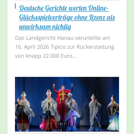
Deutsche Gerichte werten Online-
Glücksspielverträge ohne Lizenz als
unwirksam nichtig
Das Landgericht Hanau verurteilte am
16. April 2026 Tipico zur Rückerstattung
von knapp 22.000 Euro…