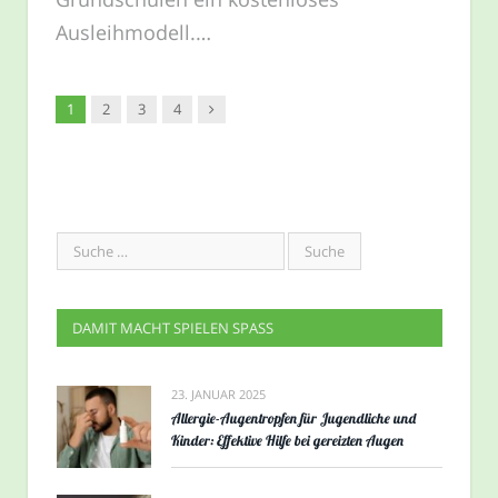
Ausleihmodell.…
Nachfolger
1
2
3
4
DAMIT MACHT SPIELEN SPASS
23. JANUAR 2025
Allergie-Augentropfen für Jugendliche und
Kinder: Effektive Hilfe bei gereizten Augen