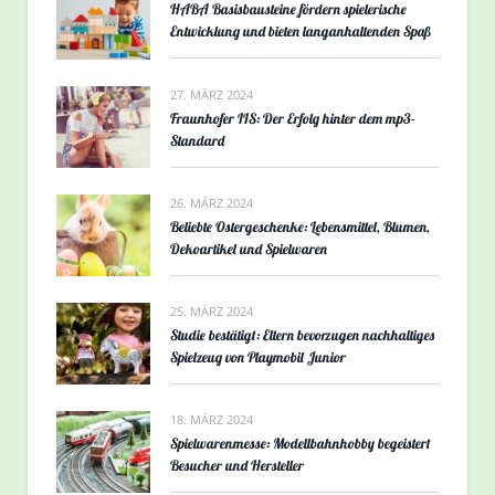
HABA Basisbausteine fördern spielerische
Entwicklung und bieten langanhaltenden Spaß
27. MÄRZ 2024
Fraunhofer IIS: Der Erfolg hinter dem mp3-
Standard
26. MÄRZ 2024
Beliebte Ostergeschenke: Lebensmittel, Blumen,
Dekoartikel und Spielwaren
25. MÄRZ 2024
Studie bestätigt: Eltern bevorzugen nachhaltiges
Spielzeug von Playmobil Junior
18. MÄRZ 2024
Spielwarenmesse: Modellbahnhobby begeistert
Besucher und Hersteller