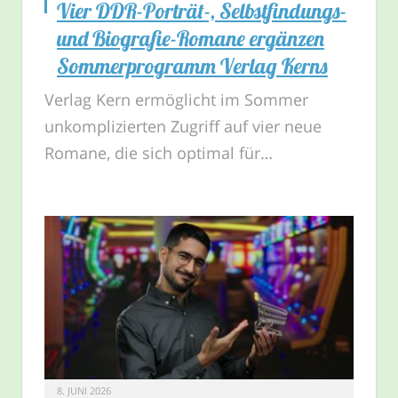
Vier DDR-Porträt-, Selbstfindungs-
und Biografie-Romane ergänzen
Sommerprogramm Verlag Kerns
Verlag Kern ermöglicht im Sommer
unkomplizierten Zugriff auf vier neue
Romane, die sich optimal für…
8. JUNI 2026