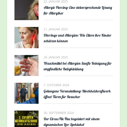
22. JANUAR 2025
Allergie Piercing: Eine vielversprechende Lösung
für Allergiker
21. JANUAR 2025
Ohrringe und Allergien: Wie Eltern ihre Kinder
schützen können
20. JANUAR 2025
Waschmittel bei Allergien Sanfte Reinigung für
empfindliche Babykleidung
7. OKTOBER 2024
Gelungene Veranstaltung: Blockheizkraftwerk
öffnet Türen für Besucher
30. SEPTEMBER 2024
Der Circus Flic Flac begeistert mit einem
dynamischen Live-Spektakel