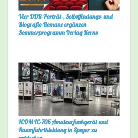
Vier DDR-Porträt-, Selbstfindungs- und
Biografie-Romane ergänzen
Sommerprogramm Verlag Kerns
ICOM IC-705 Amateurfunkgerät und
Raumfahrtkleidung in Speyer zu
entdecken