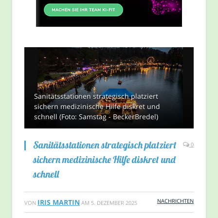
Sanitätsstationen strategisch platziert
sichern medizinische Hilfe diskret und
schnell (Foto: Samstag - BeckerBredel)
Sanitätsstationen strategisch platziert
0
sichern medizinische Hilfe diskret und
schnell
NACHRICHTEN
IRIS MARTIN
VON
AM
5. DEZEMBER 2025