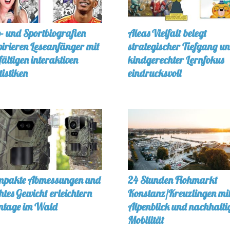
- und Sportbiografien
Aleas Vielfalt belegt
pirieren Leseanfänger mit
strategischer Tiefgang u
lfältigen interaktiven
kindgerechter Lernfokus
tistiken
eindrucksvoll
pakte Abmessungen und
24 Stunden Flohmarkt
chtes Gewicht erleichtern
Konstanz/Kreuzlingen mi
tage im Wald
Alpenblick und nachhalti
Mobilität