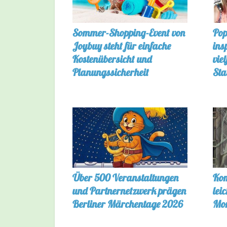
Sommer-Shopping-Event von
Pop
Joybuy steht für einfache
ins
Kostenübersicht und
vie
Planungssicherheit
Sta
Über 500 Veranstaltungen
Kom
und Partnernetzwerk prägen
lei
Berliner Märchentage 2026
Mon