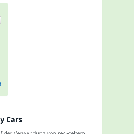
d
by Cars
auf der Verwendung von recyceltem