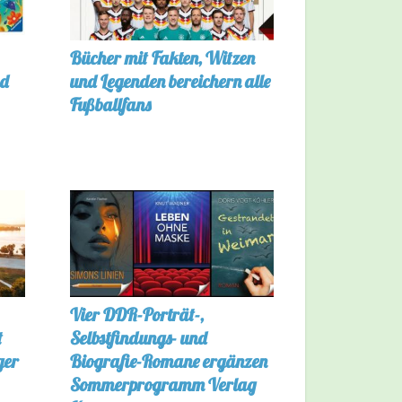
Bücher mit Fakten, Witzen
nd
und Legenden bereichern alle
Fußballfans
Vier DDR-Porträt-,
t
Selbstfindungs- und
ger
Biografie-Romane ergänzen
Sommerprogramm Verlag