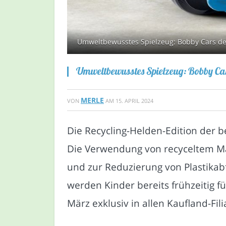
Umweltbewusstes Spielzeug: Bobby Cars der 
Umweltbewusstes Spielzeug: Bobby Car
MERLE
VON
AM
15. APRIL 2024
Die Recycling-Helden-Edition der b
Die Verwendung von recyceltem Mat
und zur Reduzierung von Plastikab
werden Kinder bereits frühzeitig fü
März exklusiv in allen Kaufland-Fi