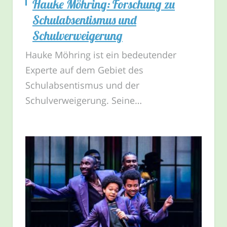
Hauke Möhring: Forschung zu
Schulabsentismus und
Schulverweigerung
Hauke Möhring ist ein bedeutender
Experte auf dem Gebiet des
Schulabsentismus und der
Schulverweigerung. Seine…