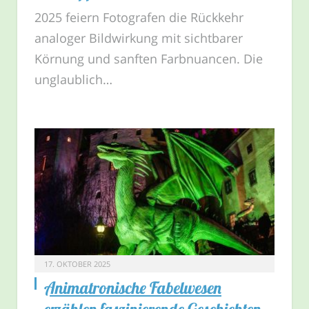
2025 feiern Fotografen die Rückkehr
analoger Bildwirkung mit sichtbarer
Körnung und sanften Farbnuancen. Die
unglaublich…
17. OKTOBER 2025
Animatronische Fabelwesen
erzählen faszinierende Geschichten