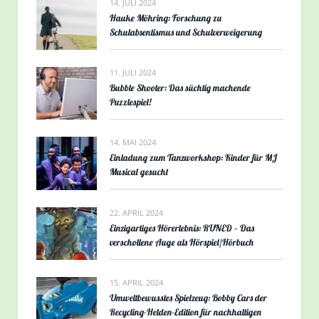
14. JULI 2024
Hauke Möhring: Forschung zu
Schulabsentismus und Schulverweigerung
11. JULI 2024
Bubble Shooter: Das süchtig machende
Puzzlespiel!
14. MAI 2024
Einladung zum Tanzworkshop: Kinder für MJ
Musical gesucht
22. APRIL 2024
Einzigartiges Hörerlebnis: RUNED – Das
verschollene Auge als Hörspiel/Hörbuch
15. APRIL 2024
Umweltbewusstes Spielzeug: Bobby Cars der
Recycling-Helden-Edition für nachhaltigen