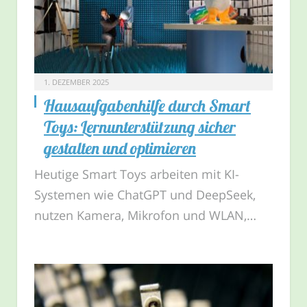
1. DEZEMBER 2025
Hausaufgabenhilfe durch Smart
Toys: Lernunterstützung sicher
gestalten und optimieren
Heutige Smart Toys arbeiten mit KI-
Systemen wie ChatGPT und DeepSeek,
nutzen Kamera, Mikrofon und WLAN,…