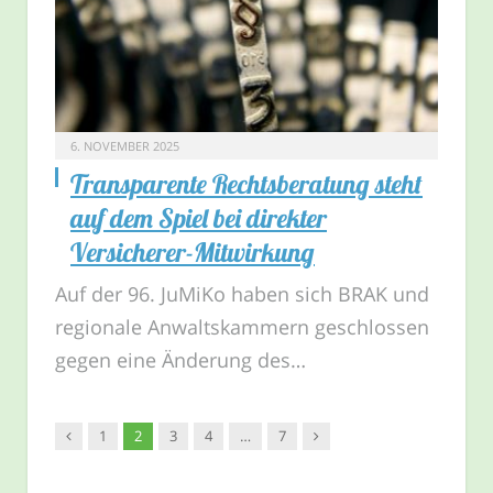
6. NOVEMBER 2025
Transparente Rechtsberatung steht
auf dem Spiel bei direkter
Versicherer-Mitwirkung
Auf der 96. JuMiKo haben sich BRAK und
regionale Anwaltskammern geschlossen
gegen eine Änderung des…
Vorgänger
Nachfolger
1
2
3
4
…
7