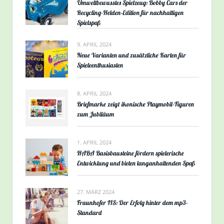
Umweltbewusstes Spielzeug: Bobby Cars der
Recycling-Helden-Edition für nachhaltigen
Spielspaß
9. APRIL 2024
Neue Varianten und zusätzliche Karten für
Spieleenthusiasten
8. APRIL 2024
Briefmarke zeigt ikonische Playmobil-Figuren
zum Jubiläum
1. APRIL 2024
HABA Basisbausteine fördern spielerische
Entwicklung und bieten langanhaltenden Spaß
27. MÄRZ 2024
Fraunhofer IIS: Der Erfolg hinter dem mp3-
Standard