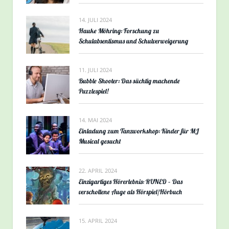
14. JULI 2024
Hauke Möhring: Forschung zu
Schulabsentismus und Schulverweigerung
11. JULI 2024
Bubble Shooter: Das süchtig machende
Puzzlespiel!
14. MAI 2024
Einladung zum Tanzworkshop: Kinder für MJ
Musical gesucht
22. APRIL 2024
Einzigartiges Hörerlebnis: RUNED – Das
verschollene Auge als Hörspiel/Hörbuch
15. APRIL 2024