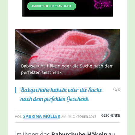
Babyschuhe häkeln oder die Suche nach dem
perfekten Geschenk
Babyschuhe häkeln oder die Suche
0
nach dem perfekten Geschenk
GESCHENKE
SABRINA MÜLLER
VON
AM
19. OKTOBER 2015
Ist Ihnen das
Babyschuhe-Häkeln
zu