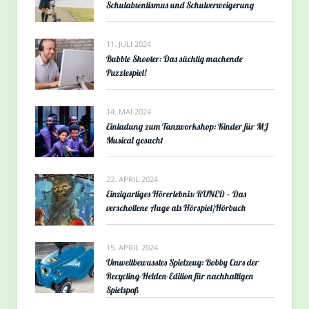
Schulabsentismus und Schulverweigerung
11. JULI 2024
Bubble Shooter: Das süchtig machende
Puzzlespiel!
14. MAI 2024
Einladung zum Tanzworkshop: Kinder für MJ
Musical gesucht
22. APRIL 2024
Einzigartiges Hörerlebnis: RUNED – Das
verschollene Auge als Hörspiel/Hörbuch
15. APRIL 2024
Umweltbewusstes Spielzeug: Bobby Cars der
Recycling-Helden-Edition für nachhaltigen
Spielspaß