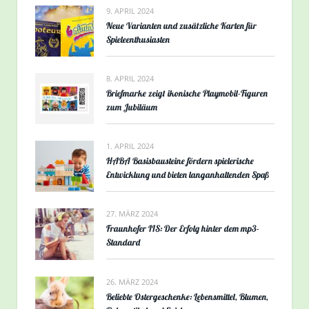
9. APRIL 2024
Neue Varianten und zusätzliche Karten für
Spieleenthusiasten
8. APRIL 2024
Briefmarke zeigt ikonische Playmobil-Figuren
zum Jubiläum
1. APRIL 2024
HABA Basisbausteine fördern spielerische
Entwicklung und bieten langanhaltenden Spaß
27. MÄRZ 2024
Fraunhofer IIS: Der Erfolg hinter dem mp3-
Standard
26. MÄRZ 2024
Beliebte Ostergeschenke: Lebensmittel, Blumen,