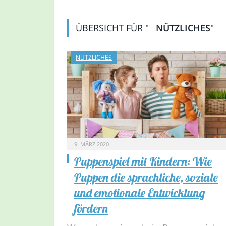
ÜBERSICHT FÜR "
NÜTZLICHES
"
NÜTZLICHES
9. MÄRZ 2020
Puppenspiel mit Kindern: Wie
Puppen die sprachliche, soziale
und emotionale Entwicklung
fördern