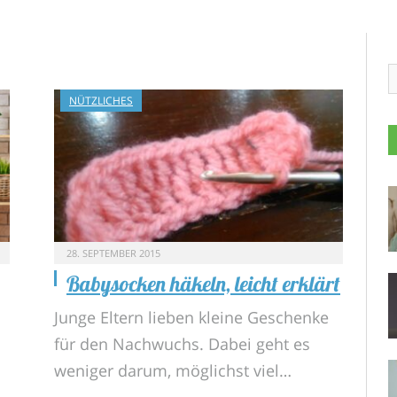
NÜTZLICHES
28. SEPTEMBER 2015
Babysocken häkeln, leicht erklärt
Junge Eltern lieben kleine Geschenke
für den Nachwuchs. Dabei geht es
weniger darum, möglichst viel…