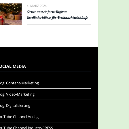
4. MÄRZ 2024
Sicher und einfach: Digitale
Kreditabschlüsse für Weihnachtseinkäufe
OCIAL MEDIA
log: Content-Marketing
log: Video-Marketing
log: Digitalisierung
ouTube Channel Verlag
ouTube Channel industryPRESS