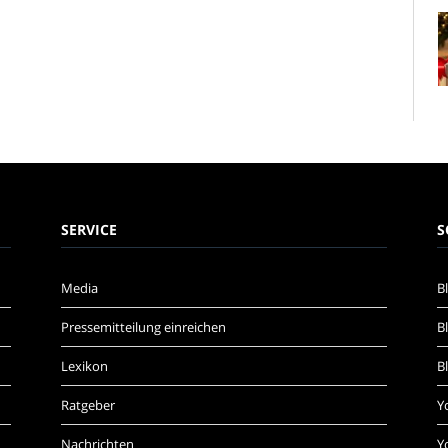
SERVICE
S
Media
B
Pressemitteilung einreichen
B
Lexikon
B
Ratgeber
Y
Nachrichten
Y