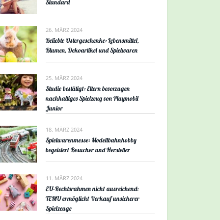
Standard
26. MÄRZ 2024
Beliebte Ostergeschenke: Lebensmittel,
Blumen, Dekoartikel und Spielwaren
25. MÄRZ 2024
Studie bestätigt: Eltern bevorzugen
nachhaltiges Spielzeug von Playmobil
Junior
18. MÄRZ 2024
Spielwarenmesse: Modellbahnhobby
begeistert Besucher und Hersteller
11. MÄRZ 2024
EU-Rechtsrahmen nicht ausreichend:
TEMU ermöglicht Verkauf unsicherer
Spielzeuge