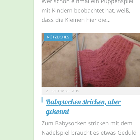
Wer schon einmal ein Puppenspiel
mit Kindern beobachtet hat, weiß,
dass die Kleinen hier die…
NÜTZLICHES
21. SEPTEMBER 2015
Babysocken stricken, aber
gekonnt
Zum Babysocken stricken mit dem
Nadelspiel braucht es etwas Geduld