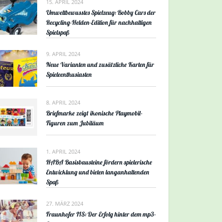
15. APRIL 2024
Umweltbewusstes Spielzeug: Bobby Cars der
Recycling-Helden-Edition für nachhaltigen
Spielspaß
9. APRIL 2024
Neue Varianten und zusätzliche Karten für
Spieleenthusiasten
8. APRIL 2024
Briefmarke zeigt ikonische Playmobil-
Figuren zum Jubiläum
1. APRIL 2024
HABA Basisbausteine fördern spielerische
Entwicklung und bieten langanhaltenden
Spaß
27. MÄRZ 2024
Fraunhofer IIS: Der Erfolg hinter dem mp3-