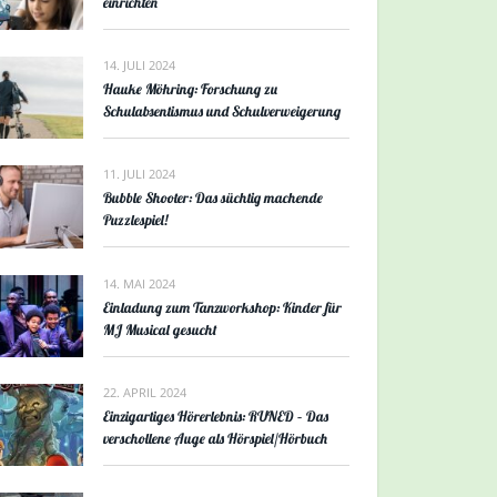
einrichten
14. JULI 2024
Hauke Möhring: Forschung zu
Schulabsentismus und Schulverweigerung
11. JULI 2024
Bubble Shooter: Das süchtig machende
Puzzlespiel!
14. MAI 2024
Einladung zum Tanzworkshop: Kinder für
MJ Musical gesucht
22. APRIL 2024
Einzigartiges Hörerlebnis: RUNED – Das
verschollene Auge als Hörspiel/Hörbuch