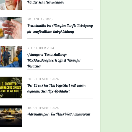
Kinder schützen können
20. JANUAR 2025
Waschmittel bei Allergien Sanfte Reinigung
für empfindliche Babykleidung
7. OKTOBER 2024
Gelungene Veranstaltung:
Blockheizkraftwerk öffnet Türen für
Besucher
30. SEPTEMBER 2024
Der Circus Flic Flac begeistert mit einem
dynamischen Live-Spektakel
18. SEPTEMBER 2024
Adrenalin pur: Flic Flacs Weihnachtsevent