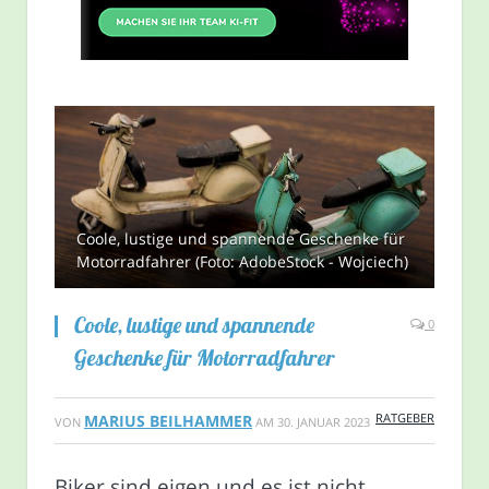
Coole, lustige und spannende Geschenke für
Motorradfahrer (Foto: AdobeStock - Wojciech)
Coole, lustige und spannende
0
Geschenke für Motorradfahrer
RATGEBER
MARIUS BEILHAMMER
VON
AM
30. JANUAR 2023
Biker sind eigen und es ist nicht