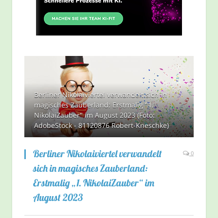
Berliner Nikolaiviertel verwandelt sich in
magisches Zauberland: Erstmalig "1.
NikolaiZauber" im August 2023 (Foto:
AdobeStock - 81120876 Robert-Kneschke)
Berliner Nikolaiviertel verwandelt
0
sich in magisches Zauberland:
Erstmalig „1. NikolaiZauber“ im
August 2023