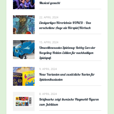
Musical gesucht
22. APRIL 2024
Einzigartiges Hörerlebnis: RUNED – Das
verschollene Auge als Hörspiel/Hörbuch
15. APRIL 2024
Umweltbewusstes Spielzeug: Bobby Cars der
Recycling-Helden-Edition für nachhaltigen
Spielspaß
9. APRIL 2024
Neue Varianten und zusätzliche Karten für
Spieleenthusiasten
8. APRIL 2024
Briefmarke zeigt ikonische Playmobil-Figuren
zum Jubiläum