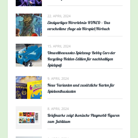
22. APRIL 2024
Einzigartiges Hörerlebnis: RUNED – Das
verschollene Auge als Hörspiel/Hörbuch
15. APRIL 2024
Umweltbewusstes Spielzeug: Bobby Cars der
Recycling-Helden-Edition für nachhaltigen
Spielspaß
9. APRIL 2024
Neue Varianten und zusätzliche Karten für
Spieleenthusiasten
8. APRIL 2024
Briefmarke zeigt ikonische Playmobil-Figuren
zum Jubiläum