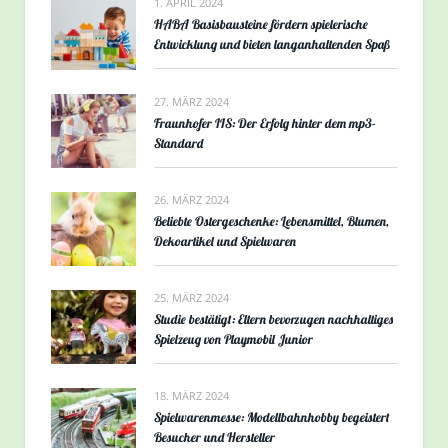
1. APRIL 2024
HABA Basisbausteine fördern spielerische
Entwicklung und bieten langanhaltenden Spaß
27. MÄRZ 2024
Fraunhofer IIS: Der Erfolg hinter dem mp3-
Standard
26. MÄRZ 2024
Beliebte Ostergeschenke: Lebensmittel, Blumen,
Dekoartikel und Spielwaren
25. MÄRZ 2024
Studie bestätigt: Eltern bevorzugen nachhaltiges
Spielzeug von Playmobil Junior
18. MÄRZ 2024
Spielwarenmesse: Modellbahnhobby begeistert
Besucher und Hersteller