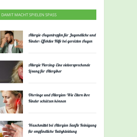
DAMIT MACHT SPIELEN SPASS
Allergie-Augentropfen für Jugendliche und
Kinder: Effektive Hilfe bei gereizten Augen
Allergie Piercing: Eine vielversprechende
Lösung für Allergiker
Ohrringe und Allergien: Wie Eltern ihre
Kinder schützen können
Waschmittel bei Allergien Sanfte Reinigung
für empfindliche Babykleidung