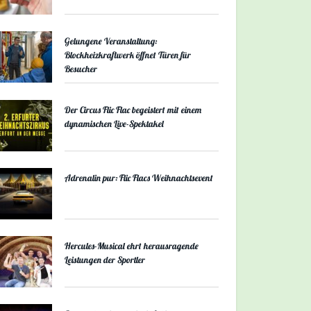
Gelungene Veranstaltung:
Blockheizkraftwerk öffnet Türen für
Besucher
Der Circus Flic Flac begeistert mit einem
dynamischen Live-Spektakel
Adrenalin pur: Flic Flacs Weihnachtsevent
Hercules-Musical ehrt herausragende
Leistungen der Sportler