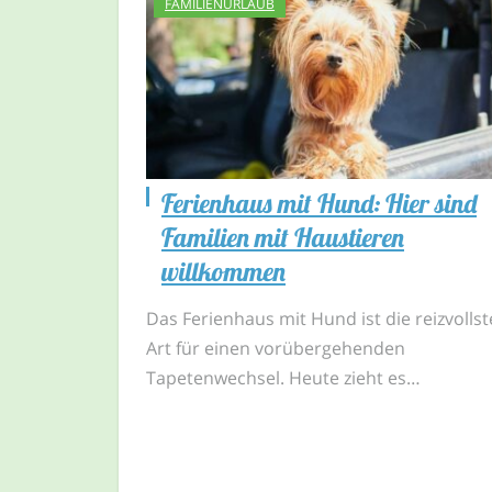
FAMILIENURLAUB
Ferienhaus mit Hund: Hier sind
Familien mit Haustieren
willkommen
Das Ferienhaus mit Hund ist die reizvollst
Art für einen vorübergehenden
Tapetenwechsel. Heute zieht es…