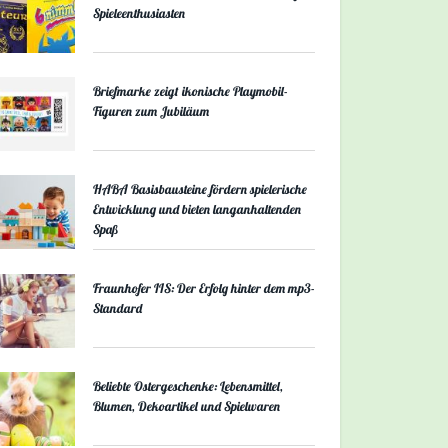
Spieleenthusiasten
Briefmarke zeigt ikonische Playmobil-
Figuren zum Jubiläum
HABA Basisbausteine fördern spielerische
Entwicklung und bieten langanhaltenden
Spaß
Fraunhofer IIS: Der Erfolg hinter dem mp3-
Standard
Beliebte Ostergeschenke: Lebensmittel,
Blumen, Dekoartikel und Spielwaren