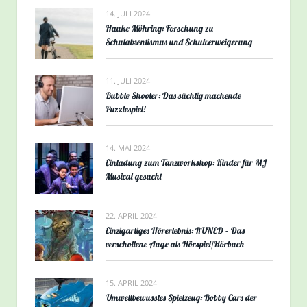
14. JULI 2024
Hauke Möhring: Forschung zu
Schulabsentismus und Schulverweigerung
11. JULI 2024
Bubble Shooter: Das süchtig machende
Puzzlespiel!
14. MAI 2024
Einladung zum Tanzworkshop: Kinder für MJ
Musical gesucht
22. APRIL 2024
Einzigartiges Hörerlebnis: RUNED – Das
verschollene Auge als Hörspiel/Hörbuch
15. APRIL 2024
Umweltbewusstes Spielzeug: Bobby Cars der