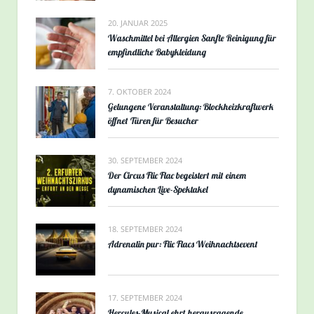
20. JANUAR 2025
Waschmittel bei Allergien Sanfte Reinigung für
empfindliche Babykleidung
7. OKTOBER 2024
Gelungene Veranstaltung: Blockheizkraftwerk
öffnet Türen für Besucher
30. SEPTEMBER 2024
Der Circus Flic Flac begeistert mit einem
dynamischen Live-Spektakel
18. SEPTEMBER 2024
Adrenalin pur: Flic Flacs Weihnachtsevent
17. SEPTEMBER 2024
Hercules-Musical ehrt herausragende