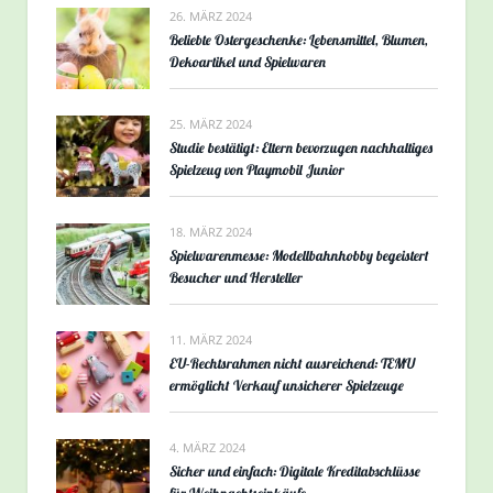
26. MÄRZ 2024
Beliebte Ostergeschenke: Lebensmittel, Blumen,
Dekoartikel und Spielwaren
25. MÄRZ 2024
Studie bestätigt: Eltern bevorzugen nachhaltiges
Spielzeug von Playmobil Junior
18. MÄRZ 2024
Spielwarenmesse: Modellbahnhobby begeistert
Besucher und Hersteller
11. MÄRZ 2024
EU-Rechtsrahmen nicht ausreichend: TEMU
ermöglicht Verkauf unsicherer Spielzeuge
4. MÄRZ 2024
Sicher und einfach: Digitale Kreditabschlüsse