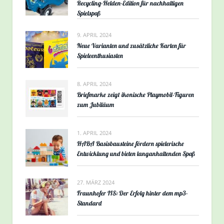
Recycling-Helden-Edition für nachhaltigen
Spielspaß
9. APRIL 2024
Neue Varianten und zusätzliche Karten für
Spieleenthusiasten
8. APRIL 2024
Briefmarke zeigt ikonische Playmobil-Figuren
zum Jubiläum
1. APRIL 2024
HABA Basisbausteine fördern spielerische
Entwicklung und bieten langanhaltenden Spaß
27. MÄRZ 2024
Fraunhofer IIS: Der Erfolg hinter dem mp3-
Standard