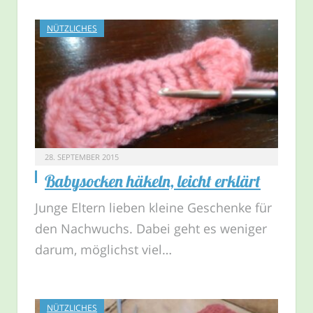
NÜTZLICHES
28. SEPTEMBER 2015
Babysocken häkeln, leicht erklärt
Junge Eltern lieben kleine Geschenke für
den Nachwuchs. Dabei geht es weniger
darum, möglichst viel…
NÜTZLICHES