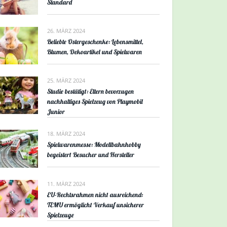
Standard
26. MÄRZ 2024
Beliebte Ostergeschenke: Lebensmittel,
Blumen, Dekoartikel und Spielwaren
25. MÄRZ 2024
Studie bestätigt: Eltern bevorzugen
nachhaltiges Spielzeug von Playmobil
Junior
18. MÄRZ 2024
Spielwarenmesse: Modellbahnhobby
begeistert Besucher und Hersteller
11. MÄRZ 2024
EU-Rechtsrahmen nicht ausreichend:
TEMU ermöglicht Verkauf unsicherer
Spielzeuge