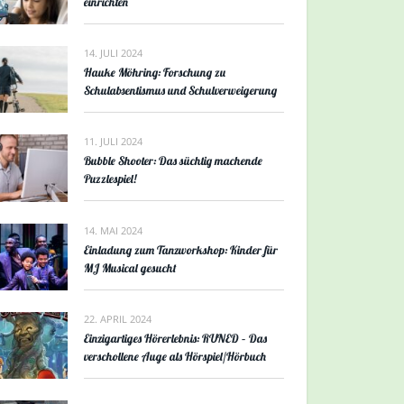
einrichten
14. JULI 2024
Hauke Möhring: Forschung zu
Schulabsentismus und Schulverweigerung
11. JULI 2024
Bubble Shooter: Das süchtig machende
Puzzlespiel!
14. MAI 2024
Einladung zum Tanzworkshop: Kinder für
MJ Musical gesucht
22. APRIL 2024
Einzigartiges Hörerlebnis: RUNED – Das
verschollene Auge als Hörspiel/Hörbuch