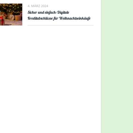
4. MÄRZ 2024
Sicher und einfach: Digitale
Kreditabschlüsse für Weihnachtseinkäufe