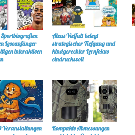
 Sportbiografien
Aleas Vielfalt belegt
ren Leseanfänger
strategischer Tiefgang und
ältigen interaktiven
kindgerechter Lernfokus
en
eindrucksvoll
 Veranstaltungen
Kompakte Abmessungen