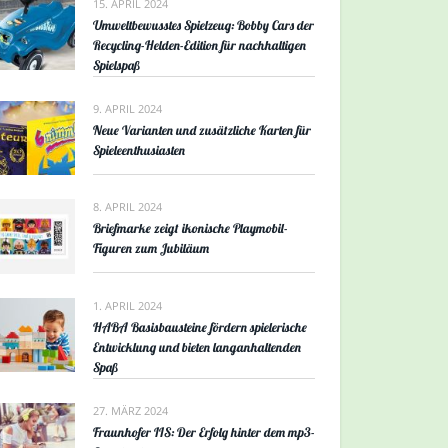
15. APRIL 2024
Umweltbewusstes Spielzeug: Bobby Cars der
Recycling-Helden-Edition für nachhaltigen
Spielspaß
9. APRIL 2024
Neue Varianten und zusätzliche Karten für
Spieleenthusiasten
8. APRIL 2024
Briefmarke zeigt ikonische Playmobil-
Figuren zum Jubiläum
1. APRIL 2024
HABA Basisbausteine fördern spielerische
Entwicklung und bieten langanhaltenden
Spaß
27. MÄRZ 2024
Fraunhofer IIS: Der Erfolg hinter dem mp3-