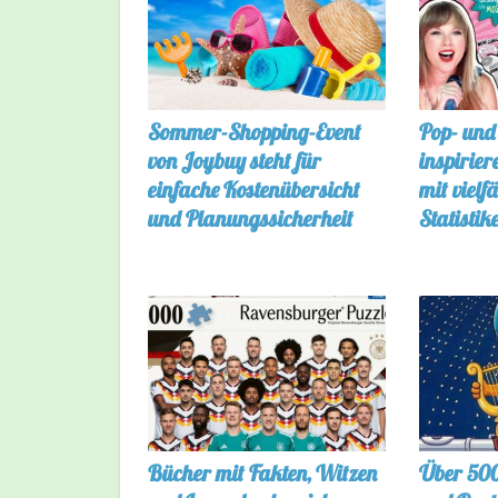
Sommer-Shopping-Event
Pop- und
von Joybuy steht für
inspirie
einfache Kostenübersicht
mit vielf
und Planungssicherheit
Statistik
Bücher mit Fakten, Witzen
Über 500