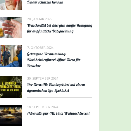
Kinder schützen können
20. JANUAR 2025
Waschmittel bei Allergien Sanfte Reinigung
für empfindliche Babykleidung
7. OKTOBER 2024
Gelungene Veranstaltung:
Blockheizkraftwerk öffnet Türen für
Besucher
30. SEPTEMBER 2024
Der Circus Flic Flac begeistert mit einem
dynamischen Live-Spektakel
18. SEPTEMBER 2024
Adrenalin pur: Flic Flacs Weihnachtsevent