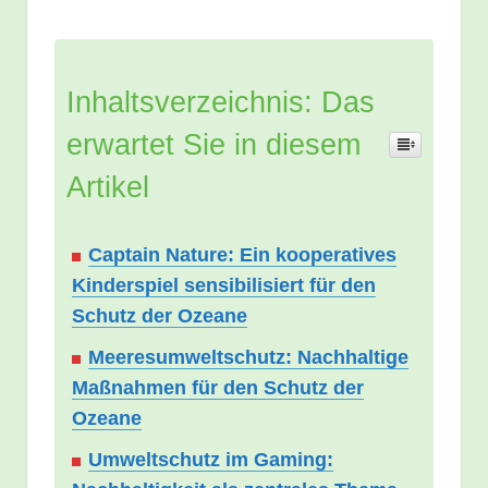
Inhaltsverzeichnis: Das
erwartet Sie in diesem
Artikel
Captain Nature: Ein kooperatives
Kinderspiel sensibilisiert für den
Schutz der Ozeane
Meeresumweltschutz: Nachhaltige
Maßnahmen für den Schutz der
Ozeane
Umweltschutz im Gaming: