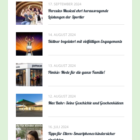
17. SEPTEMBER 2024
Hercules-Musical ehrt herausragende
Leistungen der Sportler
14. AUGUST 2024
Büttner begeistert mit vielfältigen Engagements
13. AUGUST 2024
Pimkie: Mode für die ganze Familie!
12. AUGUST 2024
Max Bahr: Seine Geschichte und Geschenkideen
16. JULI 2024
Tipps für Eltern: Smartphones kindersicher
einrichten