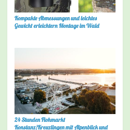
Kompakte Abmessungen und leichtes
Gewicht erleichtern Montage im Wald
24 Stunden Flohmarkt
Konstanz/Kreuzlingen mit Alpenblick und