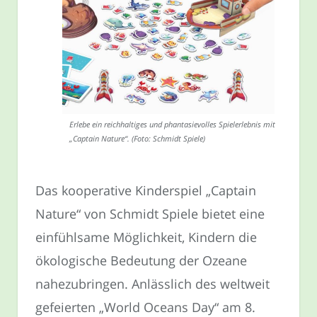
Erlebe ein reichhaltiges und phantasievolles Spielerlebnis mit
„Captain Nature“. (Foto: Schmidt Spiele)
Das kooperative Kinderspiel „Captain
Nature“ von Schmidt Spiele bietet eine
einfühlsame Möglichkeit, Kindern die
ökologische Bedeutung der Ozeane
nahezubringen. Anlässlich des weltweit
gefeierten „World Oceans Day“ am 8.