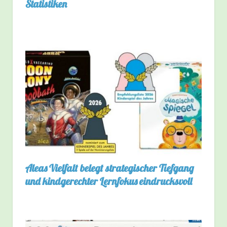
Statistiken
Aleas Vielfalt belegt strategischer Tiefgang
und kindgerechter Lernfokus eindrucksvoll