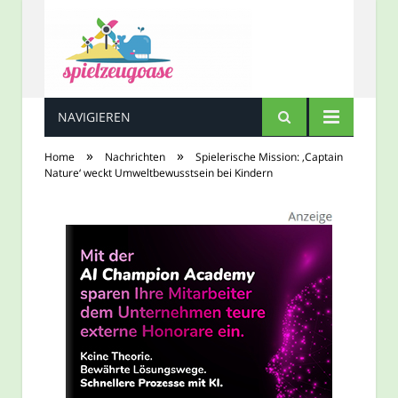
NAVIGIEREN
Spielzeugoase
»
»
Home
Nachrichten
Spielerische Mission: ‚Captain
Nature‘ weckt Umweltbewusstsein bei Kindern