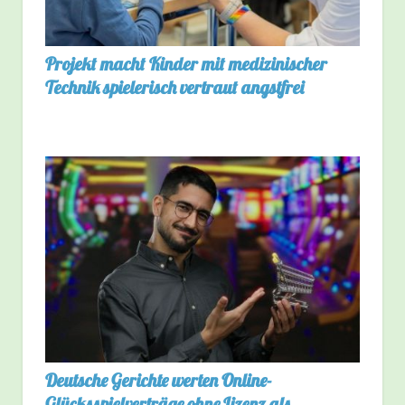
Projekt macht Kinder mit medizinischer
Technik spielerisch vertraut angstfrei
Deutsche Gerichte werten Online-
Glücksspielverträge ohne Lizenz als