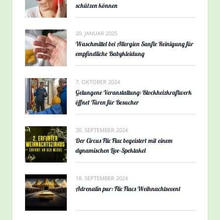
schützen können
20. JANUAR 2025
Waschmittel bei Allergien Sanfte Reinigung für
empfindliche Babykleidung
7. OKTOBER 2024
Gelungene Veranstaltung: Blockheizkraftwerk
öffnet Türen für Besucher
30. SEPTEMBER 2024
Der Circus Flic Flac begeistert mit einem
dynamischen Live-Spektakel
18. SEPTEMBER 2024
Adrenalin pur: Flic Flacs Weihnachtsevent