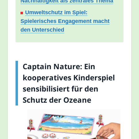
Nachhaltigkeit als zentrales Thema
Umweltschutz im Spiel:
Spielerisches Engagement macht
den Unterschied
Captain Nature: Ein
kooperatives Kinderspiel
sensibilisiert für den
Schutz der Ozeane