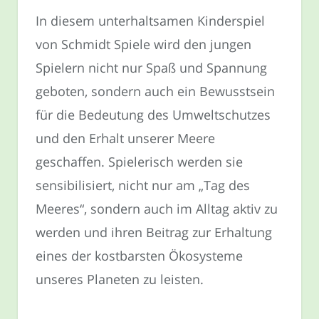
In diesem unterhaltsamen Kinderspiel
von Schmidt Spiele wird den jungen
Spielern nicht nur Spaß und Spannung
geboten, sondern auch ein Bewusstsein
für die Bedeutung des Umweltschutzes
und den Erhalt unserer Meere
geschaffen. Spielerisch werden sie
sensibilisiert, nicht nur am „Tag des
Meeres“, sondern auch im Alltag aktiv zu
werden und ihren Beitrag zur Erhaltung
eines der kostbarsten Ökosysteme
unseres Planeten zu leisten.