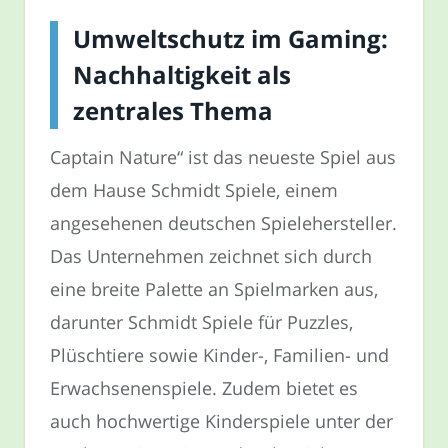
Umweltschutz im Gaming:
Nachhaltigkeit als
zentrales Thema
Captain Nature“ ist das neueste Spiel aus
dem Hause Schmidt Spiele, einem
angesehenen deutschen Spielehersteller.
Das Unternehmen zeichnet sich durch
eine breite Palette an Spielmarken aus,
darunter Schmidt Spiele für Puzzles,
Plüschtiere sowie Kinder-, Familien- und
Erwachsenenspiele. Zudem bietet es
auch hochwertige Kinderspiele unter der