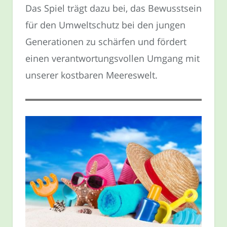
Das Spiel trägt dazu bei, das Bewusstsein
für den Umweltschutz bei den jungen
Generationen zu schärfen und fördert
einen verantwortungsvollen Umgang mit
unserer kostbaren Meereswelt.