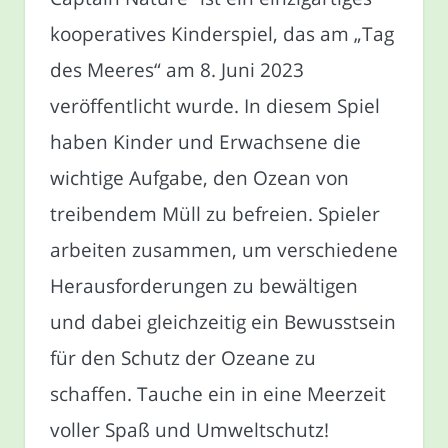
kooperatives Kinderspiel, das am „Tag
des Meeres“ am 8. Juni 2023
veröffentlicht wurde. In diesem Spiel
haben Kinder und Erwachsene die
wichtige Aufgabe, den Ozean von
treibendem Müll zu befreien. Spieler
arbeiten zusammen, um verschiedene
Herausforderungen zu bewältigen
und dabei gleichzeitig ein Bewusstsein
für den Schutz der Ozeane zu
schaffen. Tauche ein in eine Meerzeit
voller Spaß und Umweltschutz!