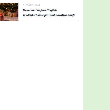
4. MÄRZ 2024
Sicher und einfach: Digitale
Kreditabschlüsse für Weihnachtseinkäufe