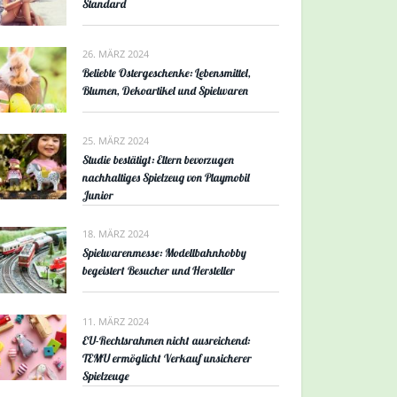
Standard
26. MÄRZ 2024
Beliebte Ostergeschenke: Lebensmittel,
Blumen, Dekoartikel und Spielwaren
25. MÄRZ 2024
Studie bestätigt: Eltern bevorzugen
nachhaltiges Spielzeug von Playmobil
Junior
18. MÄRZ 2024
Spielwarenmesse: Modellbahnhobby
begeistert Besucher und Hersteller
11. MÄRZ 2024
EU-Rechtsrahmen nicht ausreichend:
TEMU ermöglicht Verkauf unsicherer
Spielzeuge