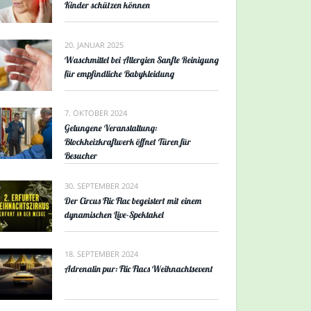
Kinder schützen können
20. JANUAR 2025
Waschmittel bei Allergien Sanfte Reinigung
für empfindliche Babykleidung
7. OKTOBER 2024
Gelungene Veranstaltung:
Blockheizkraftwerk öffnet Türen für
Besucher
30. SEPTEMBER 2024
Der Circus Flic Flac begeistert mit einem
dynamischen Live-Spektakel
18. SEPTEMBER 2024
Adrenalin pur: Flic Flacs Weihnachtsevent