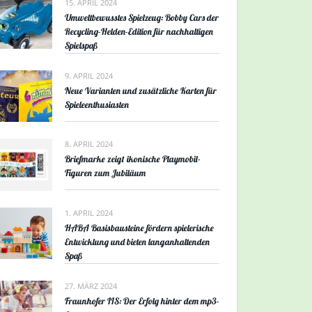
15. APRIL 2024
Umweltbewusstes Spielzeug: Bobby Cars der
Recycling-Helden-Edition für nachhaltigen
Spielspaß
9. APRIL 2024
Neue Varianten und zusätzliche Karten für
Spieleenthusiasten
8. APRIL 2024
Briefmarke zeigt ikonische Playmobil-
Figuren zum Jubiläum
1. APRIL 2024
HABA Basisbausteine fördern spielerische
Entwicklung und bieten langanhaltenden
Spaß
27. MÄRZ 2024
Fraunhofer IIS: Der Erfolg hinter dem mp3-