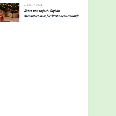
4. MÄRZ 2024
Sicher und einfach: Digitale
Kreditabschlüsse für Weihnachtseinkäufe