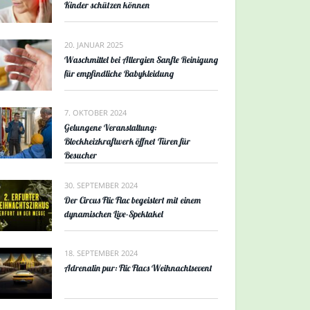
Kinder schützen können
20. JANUAR 2025
Waschmittel bei Allergien Sanfte Reinigung
für empfindliche Babykleidung
7. OKTOBER 2024
Gelungene Veranstaltung:
Blockheizkraftwerk öffnet Türen für
Besucher
30. SEPTEMBER 2024
Der Circus Flic Flac begeistert mit einem
dynamischen Live-Spektakel
18. SEPTEMBER 2024
Adrenalin pur: Flic Flacs Weihnachtsevent