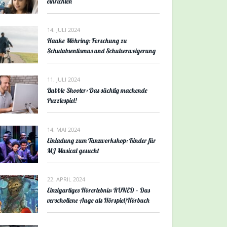
einrichten
14. JULI 2024
Hauke Möhring: Forschung zu
Schulabsentismus und Schulverweigerung
11. JULI 2024
Bubble Shooter: Das süchtig machende
Puzzlespiel!
14. MAI 2024
Einladung zum Tanzworkshop: Kinder für
MJ Musical gesucht
22. APRIL 2024
Einzigartiges Hörerlebnis: RUNED – Das
verschollene Auge als Hörspiel/Hörbuch