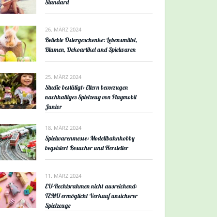
Standard
26. MÄRZ 2024
Beliebte Ostergeschenke: Lebensmittel,
Blumen, Dekoartikel und Spielwaren
25. MÄRZ 2024
Studie bestätigt: Eltern bevorzugen
nachhaltiges Spielzeug von Playmobil
Junior
18. MÄRZ 2024
Spielwarenmesse: Modellbahnhobby
begeistert Besucher und Hersteller
11. MÄRZ 2024
EU-Rechtsrahmen nicht ausreichend:
TEMU ermöglicht Verkauf unsicherer
Spielzeuge