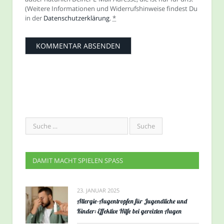
(Weitere Informationen und Widerrufshinweise findest Du
in der
Datenschutzerklärung
.
*
DAMIT MACHT SPIELEN SPASS
23. JANUAR 2025
Allergie-Augentropfen für Jugendliche und
Kinder: Effektive Hilfe bei gereizten Augen