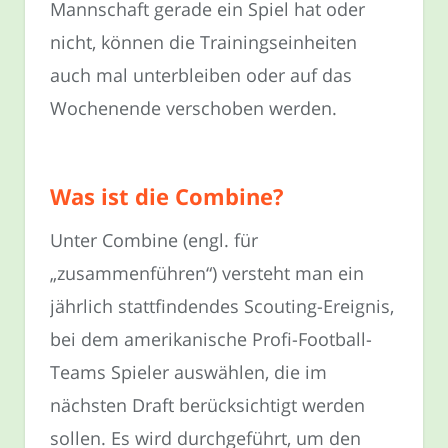
Mannschaft gerade ein Spiel hat oder
nicht, können die Trainingseinheiten
auch mal unterbleiben oder auf das
Wochenende verschoben werden.
Was ist die Combine?
Unter Combine (engl. für
„zusammenführen“) versteht man ein
jährlich stattfindendes Scouting-Ereignis,
bei dem amerikanische Profi-Football-
Teams Spieler auswählen, die im
nächsten Draft berücksichtigt werden
sollen. Es wird durchgeführt, um den