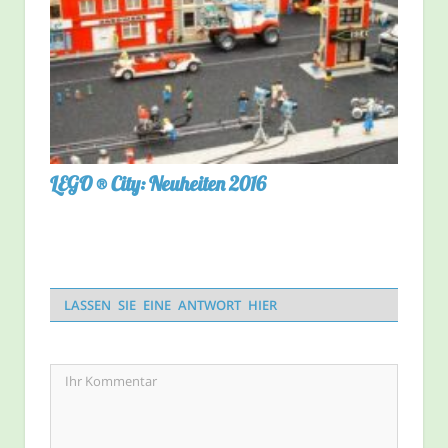
LEGO ® City: Neuheiten 2016
LASSEN SIE EINE ANTWORT HIER