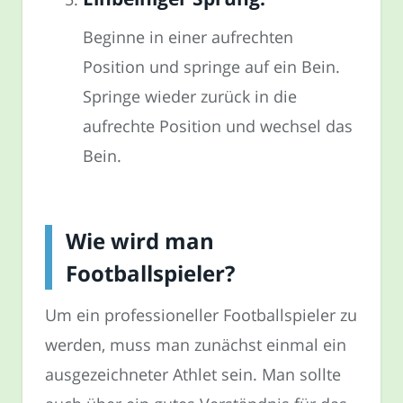
Beginne in einer aufrechten
Position und springe auf ein Bein.
Springe wieder zurück in die
aufrechte Position und wechsel das
Bein.
Wie wird man
Footballspieler?
Um ein professioneller Footballspieler zu
werden, muss man zunächst einmal ein
ausgezeichneter Athlet sein. Man sollte