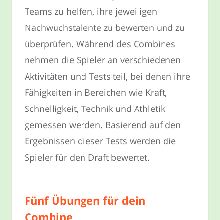
Teams zu helfen, ihre jeweiligen
Nachwuchstalente zu bewerten und zu
überprüfen. Während des Combines
nehmen die Spieler an verschiedenen
Aktivitäten und Tests teil, bei denen ihre
Fähigkeiten in Bereichen wie Kraft,
Schnelligkeit, Technik und Athletik
gemessen werden. Basierend auf den
Ergebnissen dieser Tests werden die
Spieler für den Draft bewertet.
Fünf Übungen für dein
Combine