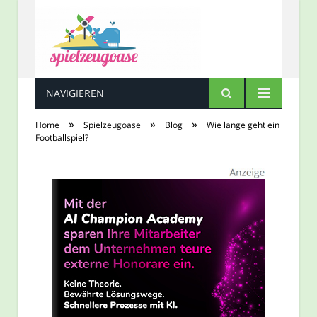
NAVIGIEREN
Spielzeugoase
»
»
»
Home
Spielzeugoase
Blog
Wie lange geht ein
Footballspiel?