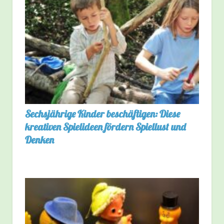
Sechsjährige Kinder beschäftigen: Diese
kreativen Spielideen fördern Spiellust und
Denken