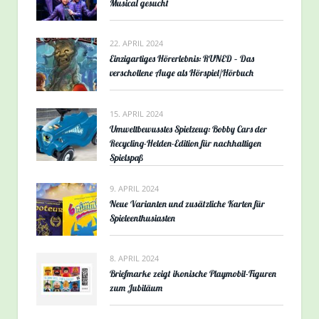
Musical gesucht
22. APRIL 2024
Einzigartiges Hörerlebnis: RUNED – Das
verschollene Auge als Hörspiel/Hörbuch
15. APRIL 2024
Umweltbewusstes Spielzeug: Bobby Cars der
Recycling-Helden-Edition für nachhaltigen
Spielspaß
9. APRIL 2024
Neue Varianten und zusätzliche Karten für
Spieleenthusiasten
8. APRIL 2024
Briefmarke zeigt ikonische Playmobil-Figuren
zum Jubiläum